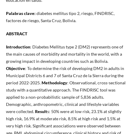
educación en salud.
Palabras clave:
diabetes mellitus tipo 2, riesgo, FINDRISC,
factores de riesgo, Santa Cruz, Bolivia.
ABSTRACT
Introduction
: Diabetes Mellitus type 2 (DM2) represents one of
the main causes of morbidity and mortality in the world, with a
growing impact in developing countries such as Bolivia.
Objective
: To determine the risk of developing DM2 in adults in
Municipal Districts 6 and 7 of Santa Cruz de la Sierra during the
period 2022-2025.
Methodology
: Observational, cross-sectional
study with a quantitative approach. The FINDRISC tool was
applied to a non-probabilistic sample of 5,836 adults.
Demographic, anthropometric, clinical and lifestyle variables
were collected.
Result
s: 50% were at low risk, 23.1% at slightly
high risk, 16.9% at moderate risk, 8.5% at high risk and 1.5% at
very high risk. Significant associations were observed between
age, BMI, abdominal circumference, clinical history and risk of