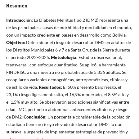
Resumen
Introducción:
La Diabetes Mellitus tipo 2 (DM2) representa una
de las principales causas de morbilidad y mortalidad en el mundo,
con un impacto creciente en países en desarrollo como Bolivia.
Objetivo:
Determinar el riesgo de desarrollar DM2 en adultos de
los Distritos Municipales 6 y 7 de Santa Cruz de la Sierra durante
el período 2022–2025.
Metodología:
Estudio observacional,
transversal, con enfoque cuantitativo. Se aplicó la herramienta
FINDRISC a una muestra no probabilística de 5.836 adultos. Se
recopilaron variables demográficas, antropométricas, clínicas y
de estilo de vida.
Resultados:
El 50% presentó bajo riesgo, el
23,1% riesgo ligeramente alto, el 16,9% moderado, el 8,5% alto y
el 1,5% muy alto. Se observaron asociaciones significativas entre
edad, IMC, perímetro abdominal, antecedentes clínicos y riesgo
de DM2.
Conclusión:
Un porcentaje considerable de la población
estudiada tiene un riesgo elevado de desarrollar DM2, lo que
subraya la urgencia de implementar estrategias de prevención y